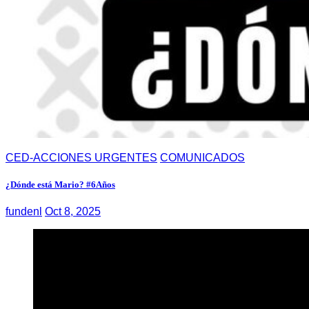
CED-ACCIONES URGENTES
COMUNICADOS
¿Dónde está Mario? #6Años
fundenl
Oct 8, 2025