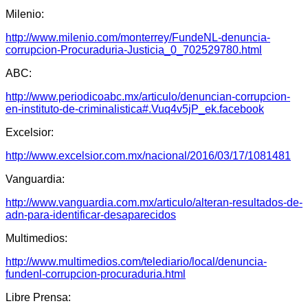
Milenio:
http://www.milenio.com/monterrey/FundeNL-denuncia-
corrupcion-Procuraduria-Justicia_0_702529780.html
ABC:
http://www.periodicoabc.mx/articulo/denuncian-corrupcion-
en-instituto-de-criminalistica#.Vuq4v5jP_ek.facebook
Excelsior:
http://www.excelsior.com.mx/nacional/2016/03/17/1081481
Vanguardia:
http://www.vanguardia.com.mx/articulo/alteran-resultados-de-
adn-para-identificar-desaparecidos
Multimedios:
http://www.multimedios.com/telediario/local/denuncia-
fundenl-corrupcion-procuraduria.html
Libre Prensa: