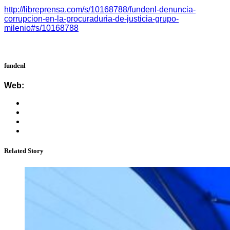
http://libreprensa.com/s/10168788/fundenl-denuncia-
corrupcion-en-la-procuraduria-de-justicia-grupo-
milenio#s/10168788
fundenl
Web:
Related Story