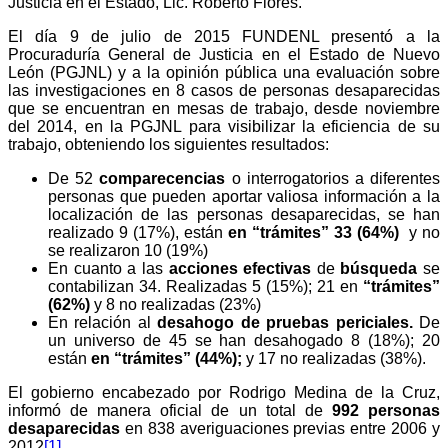
Justicia en el Estado, Lic. Roberto Flores.
El día 9 de julio de 2015 FUNDENL presentó a la
Procuraduría General de Justicia en el Estado de Nuevo
León (PGJNL) y a la opinión pública una evaluación sobre
las investigaciones en 8 casos de personas desaparecidas
que se encuentran en mesas de trabajo, desde noviembre
del 2014, en la PGJNL para visibilizar la eficiencia de su
trabajo, obteniendo los siguientes resultados:
De 52
comparecencias
o interrogatorios a diferentes
personas que pueden aportar valiosa información a la
localización de las personas desaparecidas, se han
realizado 9 (17%), están
en “trámites” 33 (64%)
y no
se realizaron 10 (19%)
En cuanto a las
acciones efectivas
de
búsqueda
se
contabilizan 34. Realizadas 5 (15%); 21 en
“trámites”
(62%)
y 8 no realizadas (23%)
En relación al
desahogo de pruebas periciales.
De
un universo de 45 se han desahogado 8 (18%); 20
están
en “trámites” (44%);
y 17 no realizadas (38%).
El gobierno encabezado por Rodrigo Medina de la Cruz,
informó de manera oficial de un total de
992 personas
desaparecidas
en 838 averiguaciones previas entre 2006 y
2012
[1]
.