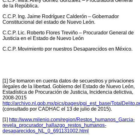
C.C.P. Mtra. Arely Gómez González – Procuradora General
de la República.
C.C.P. Ing. Jaime Rodríguez Calderón – Gobernador
Constitucional del estado de Nuevo León.
C.C.P. Lic. Roberto Flores Treviño – Procurador General de
Justicia en el Estado de Nuevo León
C.C.P. Movimiento por nuestros Desaparecidos en México.
[1] Se tomaron en cuenta datos de secuestros y privaciones
ilegales de la libertad. Gobierno del Estado de Nuevo León,
Estadística de Procuración de Justicia, Incidencia delictiva,
2008-2015
http://archivo.nl.gob.mx/pics/pages/pgj_est_base/TotalDelito.p
(consultado por CADHAC el 13 de julio de 2015).
[1]
http://www.milenio.com/region/Restos_humanos_Garcia-
revela_procurador_hallazgo_restos_humanos-
desaparecidos_NL_0_691131002.html