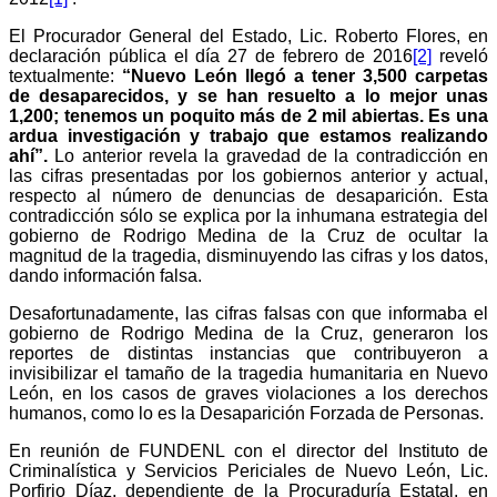
El Procurador General del Estado, Lic. Roberto Flores, en
declaración pública el día 27 de febrero de 2016
[2]
reveló
textualmente:
“Nuevo León llegó a tener 3,500 carpetas
de desaparecidos, y se han resuelto a lo mejor unas
1,200; tenemos un poquito más de 2 mil abiertas. Es una
ardua investigación y trabajo que estamos realizando
ahí”.
Lo anterior revela la gravedad de la contradicción en
las cifras presentadas por los gobiernos anterior y actual,
respecto al número de denuncias de desaparición. Esta
contradicción sólo se explica por la inhumana estrategia del
gobierno de Rodrigo Medina de la Cruz de ocultar la
magnitud de la tragedia, disminuyendo las cifras y los datos,
dando información falsa.
Desafortunadamente, las cifras falsas con que informaba el
gobierno de Rodrigo Medina de la Cruz, generaron los
reportes de distintas instancias que contribuyeron a
invisibilizar el tamaño de la tragedia humanitaria en Nuevo
León, en los casos de graves violaciones a los derechos
humanos, como lo es la Desaparición Forzada de Personas.
En reunión de FUNDENL con el director del Instituto de
Criminalística y Servicios Periciales de Nuevo León, Lic.
Porfirio Díaz, dependiente de la Procuraduría Estatal, en