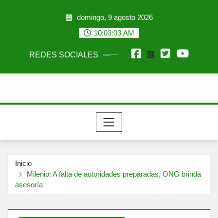
Saltar
domingo, 9 agosto 2026
al
contenido
10:03:05 AM
REDES SOCIALES
Inicio
Milenio: A falta de autoridades preparadas, ONG brinda
asesoría