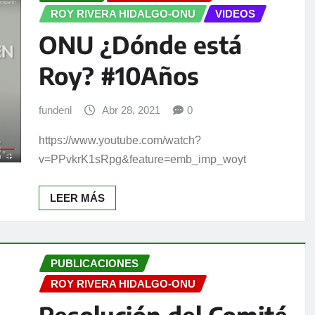
ROY RIVERA HIDALGO-ONU
VIDEOS
ONU ¿Dónde está
Roy? #10Años
fundenl
Abr 28, 2021
0
https://www.youtube.com/watch?
v=PPvkrK1sRpg&feature=emb_imp_woyt
LEER MÁS
PUBLICACIONES
ROY RIVERA HIDALGO-ONU
Resolución del Comité