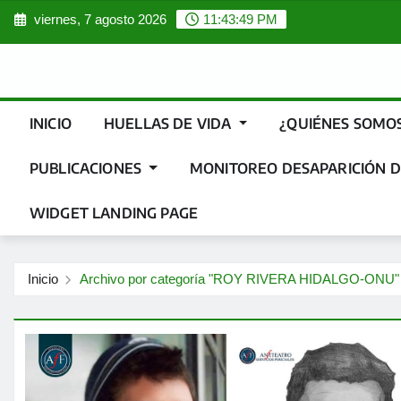
Saltar
viernes, 7 agosto 2026
11:43:50 PM
al
contenido
INICIO
HUELLAS DE VIDA
¿QUIÉNES SOMO
PUBLICACIONES
MONITOREO DESAPARICIÓN D
WIDGET LANDING PAGE
Inicio
Archivo por categoría "ROY RIVERA HIDALGO-ONU"