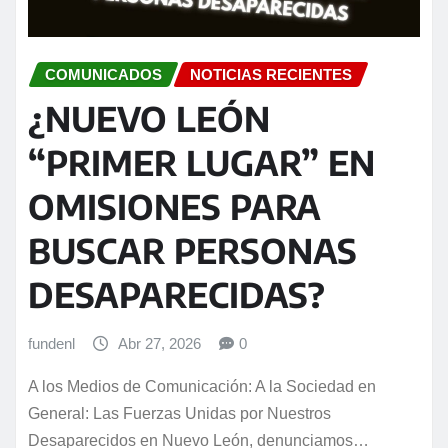
COMUNICADOS
NOTICIAS RECIENTES
¿NUEVO LEÓN
“PRIMER LUGAR” EN
OMISIONES PARA
BUSCAR PERSONAS
DESAPARECIDAS?
fundenl
Abr 27, 2026
0
A los Medios de Comunicación: A la Sociedad en
General: Las Fuerzas Unidas por Nuestros
Desaparecidos en Nuevo León, denunciamos…