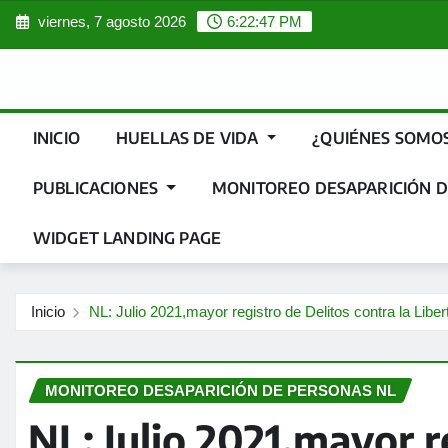
Saltar
viernes, 7 agosto 2026
6:22:48 PM
al
contenido
INICIO
HUELLAS DE VIDA
¿QUIÉNES SOMO
PUBLICACIONES
MONITOREO DESAPARICIÓN D
WIDGET LANDING PAGE
Inicio
NL: Julio 2021,mayor registro de Delitos contra la Liber
MONITOREO DESAPARICIÓN DE PERSONAS NL
NL: Julio 2021,mayor r