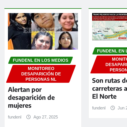
FUNDENL EN 
MONIT
FUNDENL EN LOS MEDIOS
DESAPARI
MONITOREO
PERSON
DESAPARICIÓN DE
Son rutas d
PERSONAS NL
carreteras 
Alertan por
El Norte
desaparición de
mujeres
fundenl
Jun 
fundenl
Ago 27, 2025