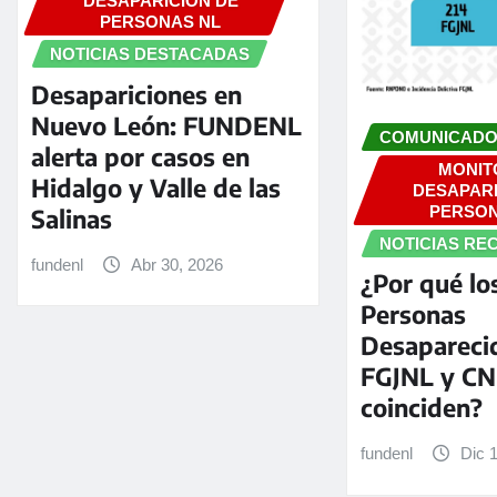
DESAPARICIÓN DE
PERSONAS NL
NOTICIAS DESTACADAS
Desapariciones en
Nuevo León: FUNDENL
COMUNICAD
alerta por casos en
MONIT
Hidalgo y Valle de las
DESAPARI
PERSON
Salinas
NOTICIAS RE
fundenl
Abr 30, 2026
¿Por qué lo
Personas
Desaparecid
FGJNL y CN
coinciden?
fundenl
Dic 