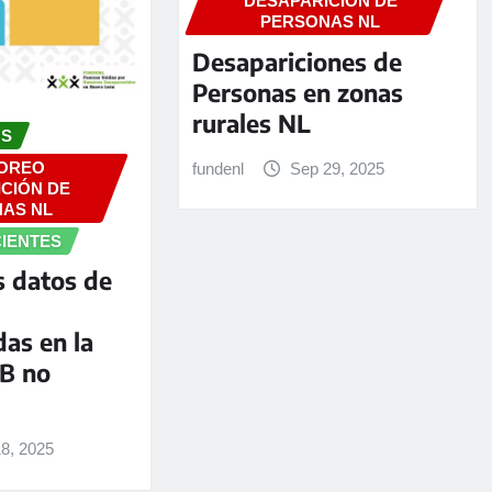
DESAPARICIÓN DE
PERSONAS NL
Desapariciones de
Personas en zonas
rurales NL
OS
OREO
fundenl
Sep 29, 2025
CIÓN DE
AS NL
CIENTES
s datos de
as en la
B no
18, 2025