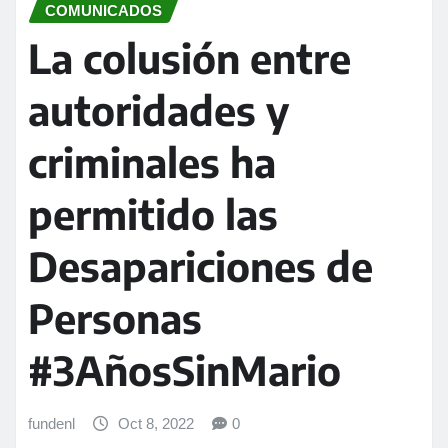
COMUNICADOS
La colusión entre
autoridades y
criminales ha
permitido las
Desapariciones de
Personas
#3AñosSinMario
fundenl
Oct 8, 2022
0