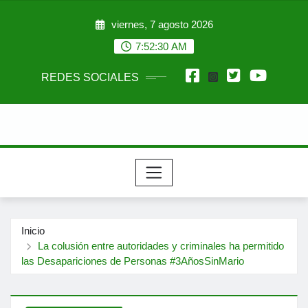
Saltar
viernes, 7 agosto 2026
al
contenido
7:52:31 AM
REDES SOCIALES
Inicio
La colusión entre autoridades y criminales ha permitido
las Desapariciones de Personas #3AñosSinMario