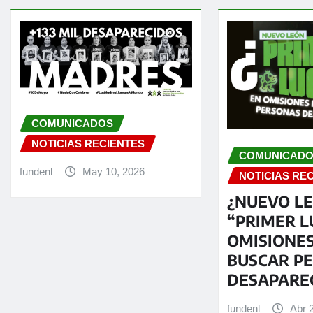
COMUNICADOS
NOTICIAS RECIENTES
COMUNICAD
fundenl
May 10, 2026
NOTICIAS RE
¿NUEVO L
“PRIMER L
OMISIONE
BUSCAR P
DESAPARE
fundenl
Abr 