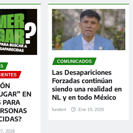
COMUNICADOS
OS
Las Desapariciones
CIENTES
Forzadas continúan
EÓN
siendo una realidad en
UGAR” EN
NL y en todo México
S PARA
ERSONAS
fundenl
Ene 19, 2026
CIDAS?
27, 2026