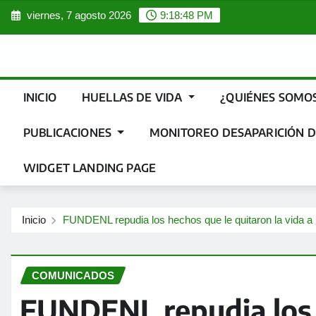
Saltar
viernes, 7 agosto 2026
9:18:50 PM
al
contenido
INICIO
HUELLAS DE VIDA
¿QUIÉNES SOMO
PUBLICACIONES
MONITOREO DESAPARICIÓN D
WIDGET LANDING PAGE
Inicio
FUNDENL repudia los hechos que le quitaron la vida 
COMUNICADOS
FUNDENL repudia los 