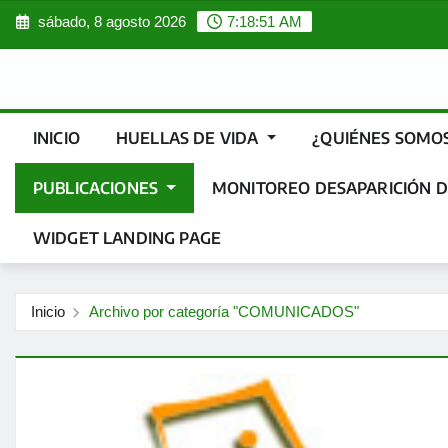
Saltar
sábado, 8 agosto 2026
7:18:52 AM
al
contenido
INICIO
HUELLAS DE VIDA
¿QUIÉNES SOMO
PUBLICACIONES
MONITOREO DESAPARICIÓN D
WIDGET LANDING PAGE
Inicio
Archivo por categoría "COMUNICADOS"