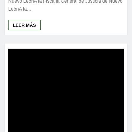
Nuevo LeónA la Fiscalía General de Justicia de Nuevo
LeónA la…
LEER MÁS