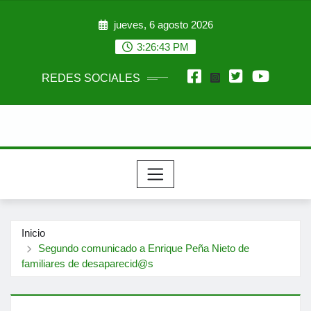
Saltar
jueves, 6 agosto 2026
al
contenido
3:26:44 PM
REDES SOCIALES
Inicio
Segundo comunicado a Enrique Peña Nieto de
familiares de desaparecid@s