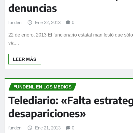
denuncias
fundenl
Ene 22, 2013
0
22 de enero, 2013 El funcionario estatal manifestó que sól
vía…
LEER MÁS
FUNDENL EN LOS MEDIOS
Telediario: «Falta estrate
desapariciones»
fundenl
Ene 21, 2013
0