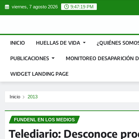
Saltar
viernes, 7 agosto 2026
9:47:20 PM
al
contenido
INICIO
HUELLAS DE VIDA
¿QUIÉNES SOMO
PUBLICACIONES
MONITOREO DESAPARICIÓN D
WIDGET LANDING PAGE
Inicio
2013
FUNDENL EN LOS MEDIOS
Telediario: Desconoce pr