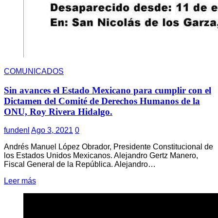
COMUNICADOS
Sin avances el Estado Mexicano para cumplir con el
Dictamen del Comité de Derechos Humanos de la
ONU, Roy Rivera Hidalgo.
fundenl
Ago 3, 2021
0
Andrés Manuel López Obrador, Presidente Constitucional de
los Estados Unidos Mexicanos. Alejandro Gertz Manero,
Fiscal General de la República. Alejandro…
Leer más