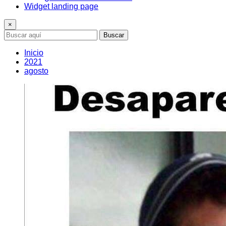
Widget landing page
×
Buscar
Inicio
2021
agosto